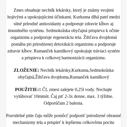
Zmes obsahuje
nechtík lekársky
, ktorý je známy svojimi
hojivými a upokojujúcimi účinkami.
Kurkuma dlhá
patrí medzi
silné prírodné antioxidanty a podporuje zdravie kĺbov aj
imunitného systému.
Sedmokráska obyčajná
prispieva k očiste
organizmu a podporuje regeneráciu tela.
Žihľava dvojdomá
pomáha pri prirodzenej detoxikácii organizmu a podporuje
zdravie kĺbov.
Rumanček kamilkový
upokojuje tráviaci systém
a prispieva k celkovej harmonizácii organizmu.
ZLOŽENIE:
Nechtík lekársky,Kurkuma,Sedmokráska
obyčajná,Žihľava dvojdoma,Rumanček kamilkový
POUŽITIE
:
1 ČL zmesi zalejete 0,25l vody. Nechajte
vylúhovať 10minút. Čaj piť 2-3x denne, max. 3 týždne.
Odporúčam 2 balenia.
Pravidelné pitie čaju môže pomôcť podporiť prirodzené obranné
mechanizmy tela a prispieť k lepšiemu celkovému pocitu