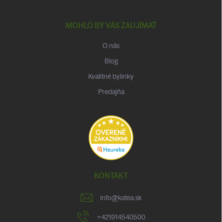
MOHLO BY VÁS ZAUJÍMAŤ
O nás
Blog
Kvalitné bylinky
Predajňa
KONTAKT
info
@
katea.sk
+421914540500