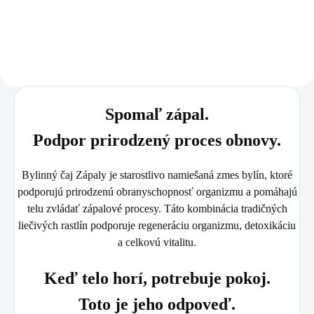
rituál pohody ✅Ideálna na prípravu
upokojujúce účinky ✅ Prispieva k
teplého nápoja, latte aj do
celkovej pohode a rovnováhe ✅
smoothie ✅Výrazná...
Vhodný na každodenné...
Spomaľ zápal.
Podpor prirodzený proces obnovy.
Bylinný čaj
Zápaly
je starostlivo namiešaná zmes bylín, ktoré
podporujú prirodzenú obranyschopnosť organizmu a pomáhajú
telu zvládať zápalové procesy. Táto kombinácia tradičných
liečivých rastlín podporuje regeneráciu organizmu, detoxikáciu
a celkovú vitalitu.
Keď telo horí, potrebuje pokoj.
Toto je jeho odpoveď.