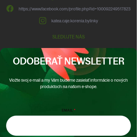
https://www.facebook.com/profile.php?id=100092249517823
katea.caje.korenia.bylinky
SLEDUJTE NÁS
ODOBERAŤ NEWSLETTER
Vložte svoj e-mail a my Vám budeme zasielať informácie o nových
produktoch na našom e-shope.
EMAIL