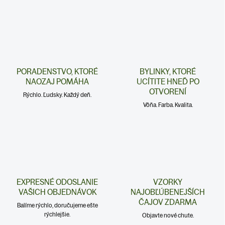
PORADENSTVO, KTORÉ
BYLINKY, KTORÉ
NAOZAJ POMÁHA
UCÍTITE HNEĎ PO
OTVORENÍ
Rýchlo. Ľudsky. Každý deň.
Vôňa. Farba. Kvalita.
EXPRESNÉ ODOSLANIE
VZORKY
VAŠICH OBJEDNÁVOK
NAJOBĽÚBENEJŠÍCH
ČAJOV ZDARMA
Balíme rýchlo, doručujeme ešte
rýchlejšie.
Objavte nové chute.