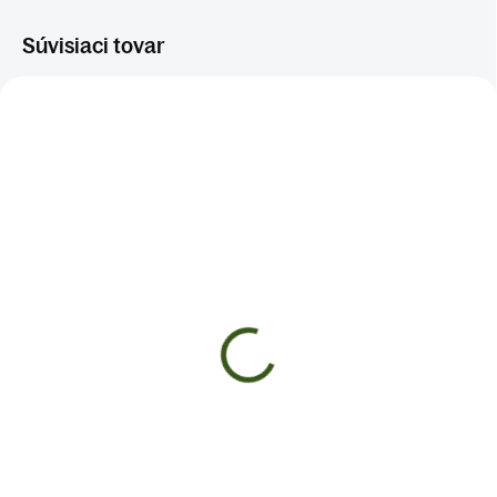
Súvisiaci tovar
TRÁVENIE A ŽALÚDOK
DENNÉ ČAJE
PEČEŇ A DETOX
ŽENSKÉ PROBLÉMY
POHYBOVÝ APARÁT
SKLADOM
SKLADOM
(>5 KS)
(>5 KS)
ELIXÍR DLHOVEKOSTI
NECHTÍK LEKÁRSKY
€8
€8
Do košíka
Do košíka
✅Prispieva k pocitu vitality a
✅Prispieva k normálnemu tráveniu
vnútornej rovnováhy ✅Hrejivá a
✅ Podporuje prirodzenú
harmonická zmes na každodenný
obranyschopnosť organizmu ✅ Má