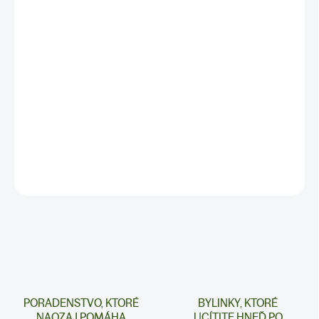
✅Pôsobí ako prírodné preháňadlo
✅Podporuje detoxikáciu organizmu
✅Napomáha látkovej premene
✅Vhodná pri očistných kúrach
✅ BALENIE: 100g
DETAILNÉ INFORMÁCIE
PORADENSTVO, KTORÉ
BYLINKY, KTORÉ
NAOZAJ POMÁHA
UCÍTITE HNEĎ PO