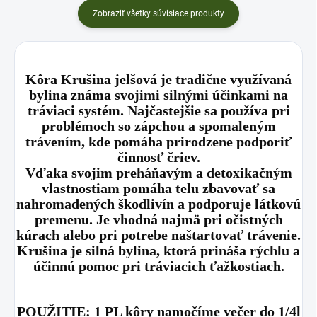
Zobraziť všetky súvisiace produkty
Kôra Krušina jelšová je tradične využívaná
bylina známa svojimi silnými účinkami na
tráviaci systém. Najčastejšie sa používa pri
problémoch
so
zápchou
a
spomaleným
trávením
, kde pomáha prirodzene
podporiť
činnosť čriev
.
Vďaka svojim preháňavým a detoxikačným
vlastnostiam pomáha telu zbavovať sa
nahromadených škodlivín a podporuje látkovú
premenu. Je vhodná najmä pri očistných
kúrach alebo pri potrebe naštartovať trávenie.
Krušina je silná bylina, ktorá prináša rýchlu a
účinnú pomoc pri tráviacich ťažkostiach.
POUŽITIE:
1 PL kôry namočíme večer do 1/4l