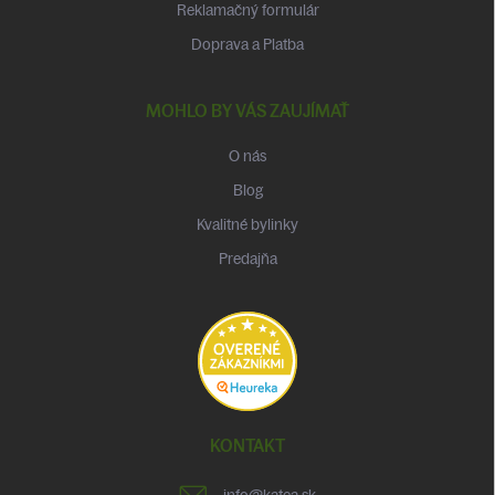
Reklamačný formulár
Doprava a Platba
MOHLO BY VÁS ZAUJÍMAŤ
O nás
Blog
Kvalitné bylinky
Predajňa
KONTAKT
info
@
katea.sk