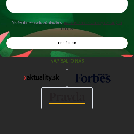
Vložením e-mailu súhlasíte s
podmienkami ochrany osobných
údajov
Prihlásiť sa
NAPÍSALI O NÁS