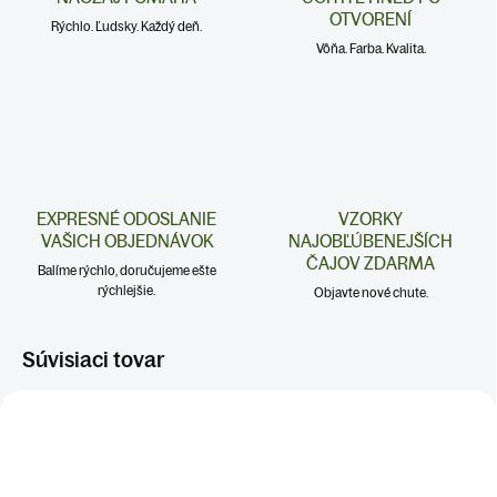
OTVORENÍ
Rýchlo. Ľudsky. Každý deň.
Vôňa. Farba. Kvalita.
EXPRESNÉ ODOSLANIE
VZORKY
VAŠICH OBJEDNÁVOK
NAJOBĽÚBENEJŠÍCH
ČAJOV ZDARMA
Balíme rýchlo, doručujeme ešte
rýchlejšie.
Objavte nové chute.
Súvisiaci tovar
TRÁVENIE A ŽALÚDOK
PEČEŇ A DETOX
KATKA ODPORÚČA