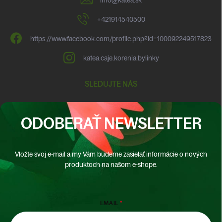
+421914540500
https://www.facebook.com/profile.php?id=100092249517823
katea.caje.korenia.bylinky
SLEDUJTE NÁS
ODOBERAŤ NEWSLETTER
Vložte svoj e-mail a my Vám budeme zasielať informácie o nových
produktoch na našom e-shope.
EMAIL