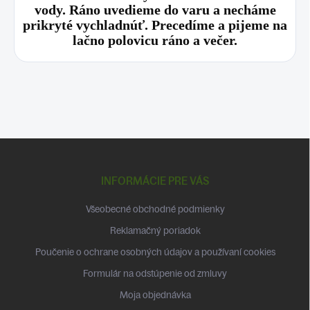
vody. Ráno uvedieme do varu a necháme
prikryté vychladnúť. Precedíme a pijeme na
lačno polovicu ráno a večer.
Z
á
p
INFORMÁCIE PRE VÁS
ä
t
Všeobecné obchodné podmienky
i
Reklamačný poriadok
e
Poučenie o ochrane osobných údajov a používaní cookies
Formulár na odstúpenie od zmluvy
Moja objednávka