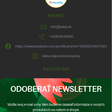
KONTAKT
info
@
katea.sk
+421914540500
https://www.facebook.com/profile.php?id=100092249517823
katea.caje.korenia.bylinky
SLEDUJTE NÁS
ODOBERAŤ NEWSLETTER
Vložte svoj e-mail a my Vám budeme zasielať informácie o nových
produktoch na našom e-shope.