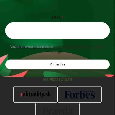
EMAIL
Vložením e-mailu súhlasíte s
podmienkami ochrany osobných
údajov
Prihlásiť sa
NAPÍSALI O NÁS