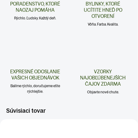
PORADENSTVO, KTORÉ
BYLINKY, KTORÉ
NAOZAJ POMÁHA
UCÍTITE HNEĎ PO
OTVORENÍ
Rýchlo. Ľudsky. Každý deň.
Vôňa. Farba. Kvalita.
EXPRESNÉ ODOSLANIE
VZORKY
VAŠICH OBJEDNÁVOK
NAJOBĽÚBENEJŠÍCH
ČAJOV ZDARMA
Balíme rýchlo, doručujeme ešte
rýchlejšie.
Objavte nové chute.
Súvisiaci tovar