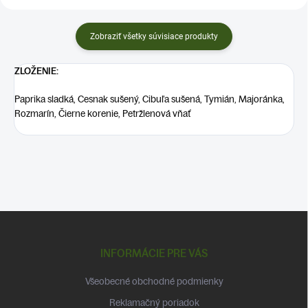
Zobraziť všetky súvisiace produkty
ZLOŽENIE:
Paprika sladká, Cesnak sušený, Cibuľa sušená, Tymián, Majoránka,
Rozmarín, Čierne korenie, Petržlenová vňať
Z
á
p
INFORMÁCIE PRE VÁS
ä
t
Všeobecné obchodné podmienky
i
Reklamačný poriadok