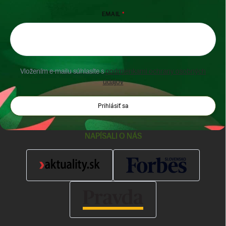
EMAIL
Vložením e-mailu súhlasíte s
podmienkami ochrany osobných
údajov
Prihlásiť sa
NAPÍSALI O NÁS