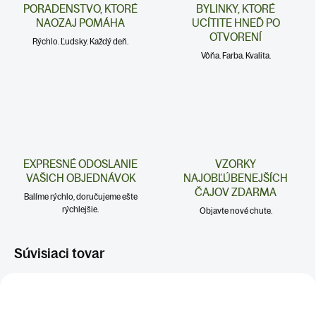
PORADENSTVO, KTORÉ
BYLINKY, KTORÉ
NAOZAJ POMÁHA
UCÍTITE HNEĎ PO
OTVORENÍ
Rýchlo. Ľudsky. Každý deň.
Vôňa. Farba. Kvalita.
EXPRESNÉ ODOSLANIE
VZORKY
VAŠICH OBJEDNÁVOK
NAJOBĽÚBENEJŠÍCH
ČAJOV ZDARMA
Balíme rýchlo, doručujeme ešte
rýchlejšie.
Objavte nové chute.
Súvisiaci tovar
KATKA ODPORÚČA