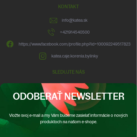
KONTAKT
info
@
katea.sk
+421914540500
https://www.facebook.com/profile.php?id=100092249517823
katea.caje.korenia.bylinky
SLEDUJTE NÁS
ODOBERAŤ NEWSLETTER
Vložte svoj e-mail a my Vám budeme zasielať informácie o nových
produktoch na našom e-shope.