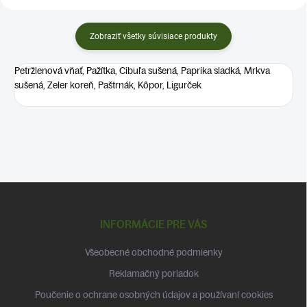
Zobraziť všetky súvisiace produkty
Petržlenová vňať, Pažítka, Cibuľa sušená, Paprika sladká, Mrkva
sušená, Zeler koreň, Paštrnák, Kôpor, Ligurček
Z
á
p
INFORMÁCIE PRE VÁS
ä
t
Všeobecné obchodné podmienky
i
Reklamačný poriadok
e
Poučenie o ochrane osobných údajov a používaní cookies