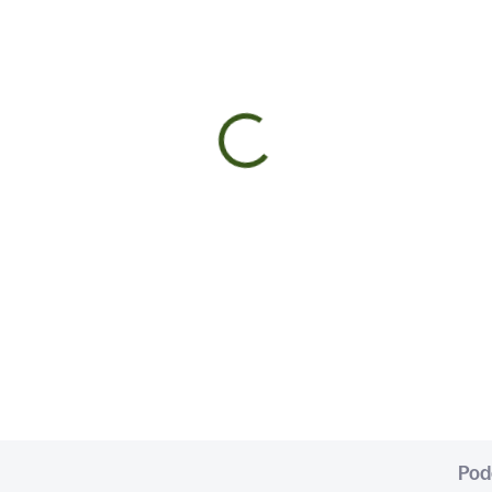
SKLADOM
SKL
(>5 KS)
(>
LINKOVÉ MASLO
BALÍČEK PRE NAJLEP
KUCHÁRKU
€10
Do košíka
Do košíka
mes korenín ideálna na
pravu domáceho bylinkového
la ✅ Skvelá na dochutenie
a k pečivu, mäsu, rybám a
ovanej zelenine ✅ Jednoduché
itie pri studenej aj...
Pod