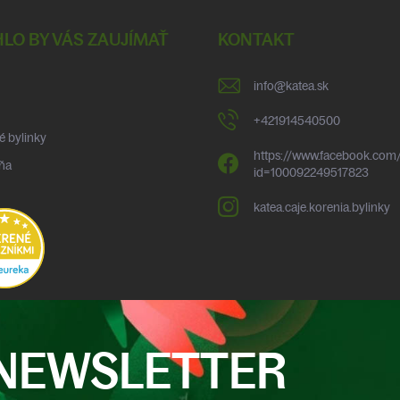
LO BY VÁS ZAUJÍMAŤ
KONTAKT
info
@
katea.sk
+421914540500
é bylinky
https://www.facebook.com/
ňa
id=100092249517823
katea.caje.korenia.bylinky
NEWSLETTER