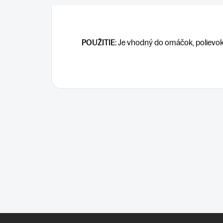
POUŽITIE:
Je vhodný do omáčok, polievok; 
Z