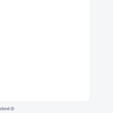
ADOM
SKLADOM
5 KS)
(>5 KS)
ŠIU
KÔPOR
€3
Do košíka
✅ Výrazná bylinka s typickou
sviežou chuťou a vôňou ✅ Ideálny
do omáčok, šalátov, polievok aj k
rybám a zemiakom ✅ Skvelo
doplní nakladanú zeleninu a
domáce dressingy ✅...
obné (4)