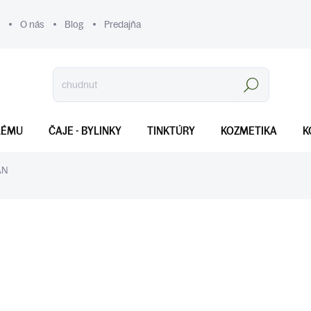
O nás
Blog
Predajňa
Hľadať
LÉMU
ČAJE - BYLINKY
TINKTÚRY
KOZMETIKA
K
ÁN
€2
Jednotková
SKLADOM
(>5 KS)
cena:
MOŽNOSTI DORUČENIA