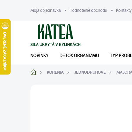
Prejsť
na
Moja objednávka
Hodnotenie obchodu
Kontakty
obsah
NOVINKY
DETOX ORGANIZMU
TYP PROB
Domov
KORENIA
JEDNODRUHOVÉ
MAJOR
ZNAČKA:
KATEA