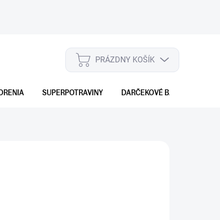
PRÁZDNY KOŠÍK
NÁKUPNÝ
KOŠÍK
ORENIA
SUPERPOTRAVINY
DARČEKOVÉ BALENIA
S