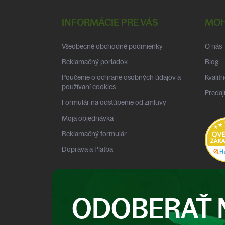
á
p
INFORMÁCIE PRE VÁS
MOH
ä
t
Všeobecné obchodné podmienky
O nás
i
e
Reklamačný poriadok
Blog
Poučenie o ochrane osobných údajov a
Kvalitn
používaní cookies
Predaj
Formulár na odstúpenie od zmluvy
Moja objednávka
Reklamačný formulár
Doprava a Platba
ODOBERAŤ 