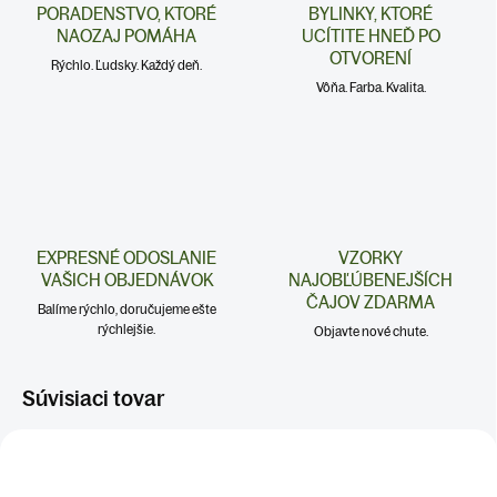
PORADENSTVO, KTORÉ
BYLINKY, KTORÉ
NAOZAJ POMÁHA
UCÍTITE HNEĎ PO
OTVORENÍ
Rýchlo. Ľudsky. Každý deň.
Vôňa. Farba. Kvalita.
EXPRESNÉ ODOSLANIE
VZORKY
VAŠICH OBJEDNÁVOK
NAJOBĽÚBENEJŠÍCH
ČAJOV ZDARMA
Balíme rýchlo, doručujeme ešte
rýchlejšie.
Objavte nové chute.
Súvisiaci tovar