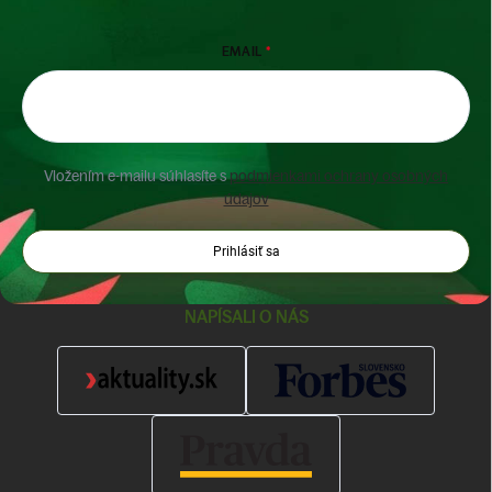
EMAIL
Vložením e-mailu súhlasíte s
podmienkami ochrany osobných
údajov
Prihlásiť sa
NAPÍSALI O NÁS