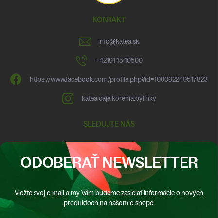
KONTAKT
info
@
katea.sk
+421914540500
https://www.facebook.com/profile.php?id=100092249517823
katea.caje.korenia.bylinky
SLEDUJTE NÁS
ODOBERAŤ NEWSLETTER
Vložte svoj e-mail a my Vám budeme zasielať informácie o nových
produktoch na našom e-shope.