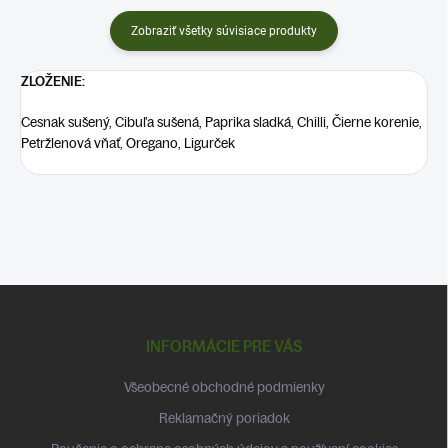
Zobraziť všetky súvisiace produkty
ZLOŽENIE:
Cesnak sušený, Cibuľa sušená, Paprika sladká, Chilli, Čierne korenie,
Petržlenová vňať, Oregano, Ligurček
Z
á
p
INFORMÁCIE PRE VÁS
ä
t
Všeobecné obchodné podmienky
i
Reklamačný poriadok
e