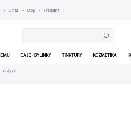
O nás
Blog
Predajňa
Hľadať
LÉMU
ČAJE - BYLINKY
TINKTÚRY
KOZMETIKA
K
- PLÁTKY
€3
Jednotková
SKLADOM
(>5 KS)
cena:
MOŽNOSTI DORUČENIA