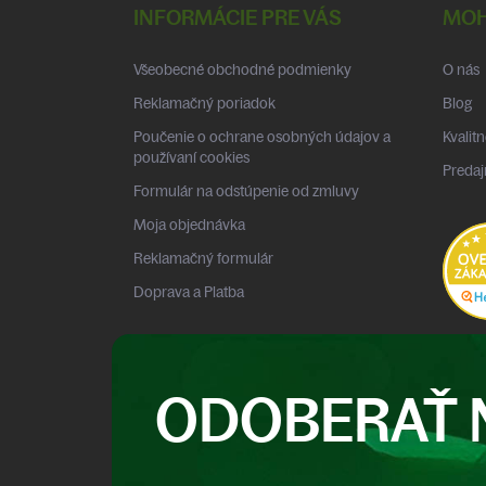
p
INFORMÁCIE PRE VÁS
MOH
ä
t
Všeobecné obchodné podmienky
O nás
i
e
Reklamačný poriadok
Blog
Poučenie o ochrane osobných údajov a
Kvalitn
používaní cookies
Predaj
Formulár na odstúpenie od zmluvy
Moja objednávka
Reklamačný formulár
Doprava a Platba
ODOBERAŤ 