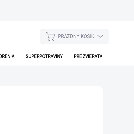
PRÁZDNY KOŠÍK
NÁKUPNÝ
KOŠÍK
ORENIA
SUPERPOTRAVINY
PRE ZVIERATÁ
DARČEKO