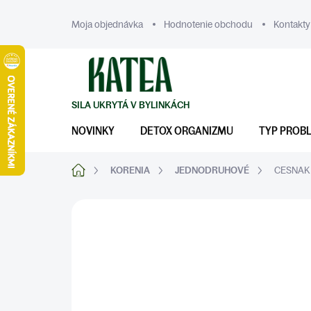
Prejsť
na
Moja objednávka
Hodnotenie obchodu
Kontakty
obsah
NOVINKY
DETOX ORGANIZMU
TYP PROB
Domov
KORENIA
JEDNODRUHOVÉ
CESNAK 
ZNAČKA:
KATEA