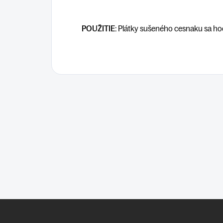
POUŽITIE:
Plátky sušeného cesnaku sa hod
Z
á