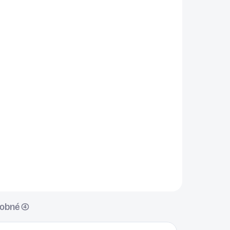
ADOM
SKLADOM
5 KS)
(>5 KS)
BYLINKOVÉ MASLO
€3
Do košíka
✅ Zmes korenín ideálna na
prípravu domáceho bylinkového
masla ✅ Skvelá na dochutenie
masla k pečivu, mäsu, rybám a
grilovanej zelenine ✅ Jednoduché
..
použitie pri studenej aj...
obné (4)