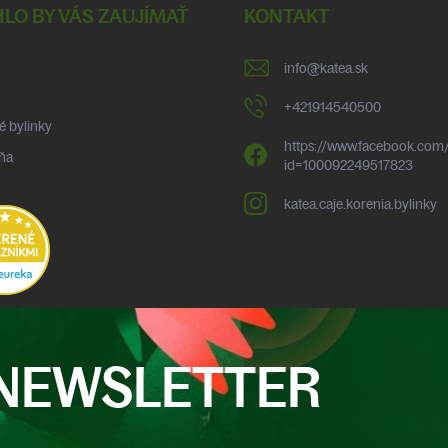
LO BY VÁS ZAUJÍMAŤ
KONTAKT
info
@
katea.sk
+421914540500
é bylinky
https://www.facebook.com/
ňa
id=100092249517823
katea.caje.korenia.bylinky
NEWSLETTER